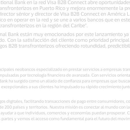
national Bank en la red Visa B2B Connect abre oportunidad
ransfronterizos en Puerto Rico y mejora enormemente la pre
irector sénior y director de Visa B2B Connect en América L
ico en operar en la red y se une a varios bancos que en e
ansfronterizos en la región del Caribe".
nal Bank están muy emocionados por este lanzamiento ya 
. Con la satisfacción del cliente como prioridad principal 
gos B2B transfronterizos ofreciendo rotundidad, predictibi
incipales neobancos especializado en prestar servicios a empresas tran
impulsadas por tecnología financiera de avanzada. Con servicios orie
Bank ha surgido como un aliado de confianza para empresas que buscan
xcepcionales a sus clientes ha impulsado su rápido crecimiento junto
gos digitales, facilitando transacciones de pago entre consumidores, co
 200 países y territorios. Nuestra misión es conectar al mundo con l
ra ayudar a que individuos, comercios y economías puedan prosperar.
as partes y vemos el acceso como fundamental para el futuro del movi