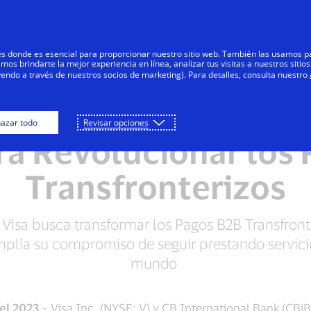
Saltar al contenido
Personas
Negocios
Innovadores
res donde es esencial para proporcionar nuestro sitio web. También las usamos p
s brindarte la mejor experiencia en línea, analizar tus visitas a nuestros sitios
yendo a través de nuestros socios de marketing). Para detalles, consulta nuestro
national Bank y Visa
azar todo
Revisar opciones
ra Revolucionar los
Transfronterizos
Visa busca transformar los Pagos B2B Transfron
plía su compromiso de seguir prestando servicio
mundo
del 2023
– Visa Inc. (NYSE: V) y CB International Bank (CBi