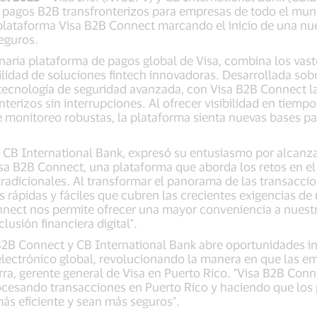
 pagos B2B transfronterizos para empresas de todo el mun
 plataforma Visa B2B Connect marcando el inicio de una nue
eguros.
naria plataforma de pagos global de Visa, combina los vast
gilidad de soluciones fintech innovadoras. Desarrollada sob
r tecnología de seguridad avanzada, con Visa B2B Connect 
terizos sin interrupciones. Al ofrecer visibilidad en tiemp
 monitoreo robustas, la plataforma sienta nuevas bases par
e CB International Bank, expresó su entusiasmo por alcanz
sa B2B Connect, una plataforma que aborda los retos en e
tradicionales. Al transformar el panorama de las transacci
 rápidas y fáciles que cubren las crecientes exigencias de 
nect nos permite ofrecer una mayor conveniencia a nuestro
lusión financiera digital".
 B2B Connect y CB International Bank abre oportunidades 
electrónico global, revolucionando la manera en que las e
erra, gerente general de Visa en Puerto Rico. "Visa B2B Conn
rocesando transacciones en Puerto Rico y haciendo que los
s eficiente y sean más seguros".