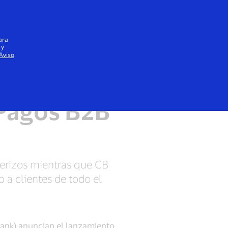
Iniciar sesión / registrarse
Todos
ara
 y
Aviso
 trabajan
 Pagos B2B
terizos mientras que CB
 a clientes de todo el
Bank) anuncian el lanzamiento