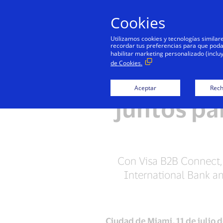
Cookies
Utilizamos cookies y tecnologías simila
recordar tus preferencias para que podamo
habilitar marketing personalizado (inclu
de Cookies.
CB Inter
Aceptar
Rech
juntos pa
Con Visa B2B Connect, 
International Bank am
Ciudad de Miami, 11 de julio 