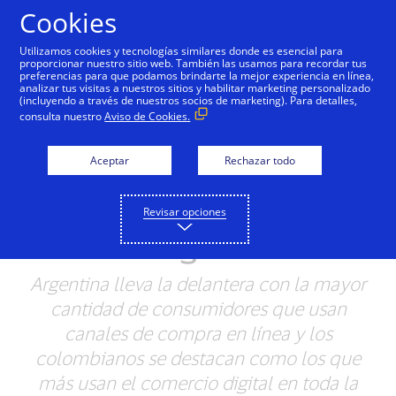
Saltar al contenido
Cookies
Utilizamos cookies y tecnologías similares donde es esencial para
proporcionar nuestro sitio web. También las usamos para recordar tus
preferencias para que podamos brindarte la mejor experiencia en línea,
Cuatro de cada diez
analizar tus visitas a nuestros sitios y habilitar marketing personalizado
(incluyendo a través de nuestros socios de marketing). Para detalles,
consumidores de Visa en
consulta nuestro
Aviso de Cookies.
América Latina y el
Aceptar
Rechazar todo
Caribe son usuarios
activos del comercio
Revisar opciones
digital
Argentina lleva la delantera con la mayor
cantidad de consumidores que usan
canales de compra en línea y los
colombianos se destacan como los que
más usan el comercio digital en toda la