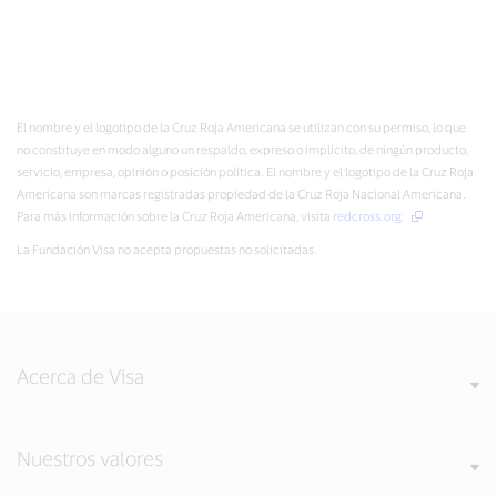
El nombre y el logotipo de la Cruz Roja Americana se utilizan con su permiso, lo que
no constituye en modo alguno un respaldo, expreso o implícito, de ningún producto,
servicio, empresa, opinión o posición política. El nombre y el logotipo de la Cruz Roja
Americana son marcas registradas propiedad de la Cruz Roja Nacional Americana.
Para más información sobre la Cruz Roja Americana, visita
redcross.org.
La Fundación Visa no acepta propuestas no solicitadas.
Acerca de Visa
Nuestros valores