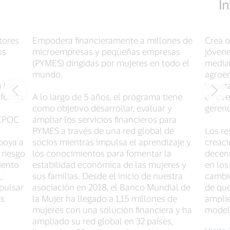
tores
Empodera financieramente a millones de
Crea 
os
microempresas y pequeñas empresas
jóvene
(PYMES) dirigidas por mujeres en todo el
median
mundo.
agroem
 los
integr
a forma
A lo largo de 5 años, el programa tiene
empres
como objetivo desarrollar, evaluar y
gerenc
BIPOC
ampliar los servicios financieros para
PYMES a través de una red global de
Los re
apoya a
socios mientras impulsa el aprendizaje y
creac
 riesgo
los conocimientos para fomentar la
decent
iento
estabilidad económica de las mujeres y
en los
,
sus familias. Desde el inicio de nuestra
cambio
mpulsar
asociación en 2018, el Banco Mundial de
de que
os
la Mujer ha llegado a 1,15 millones de
amplíe
mujeres con una solución financiera y ha
model
ampliado su red global en 32 países,