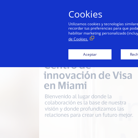
Cookies
Utilizamos cookies y tecnologías simila
recordar tus preferencias para que podamo
habilitar marketing personalizado (inclu
de Cookies.
Aceptar
Rech
Centro de
innovación de Visa
en Miami
Bienvenido al lugar donde la
colaboración es la base de nuestra
visión y donde profundizamos las
relaciones para crear un futuro mejor.