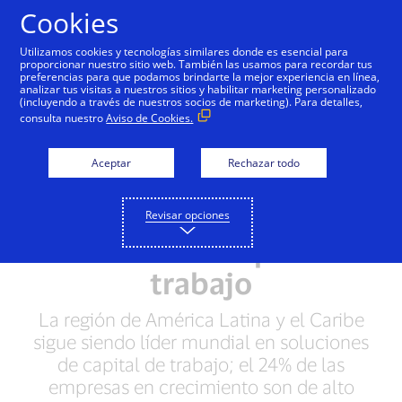
Saltar al contenido
Cookies
Utilizamos cookies y tecnologías similares donde es esencial para
proporcionar nuestro sitio web. También las usamos para recordar tus
preferencias para que podamos brindarte la mejor experiencia en línea,
El Índice de Capital de
analizar tus visitas a nuestros sitios y habilitar marketing personalizado
(incluyendo a través de nuestros socios de marketing). Para detalles,
Trabajo de Visa de
consulta nuestro
Aviso de Cookies.
empresas en
Aceptar
Rechazar todo
crecimiento revela
aumento de 300% en la
Revisar opciones
eficiencia de capital de
trabajo
La región de América Latina y el Caribe
sigue siendo líder mundial en soluciones
de capital de trabajo; el 24% de las
empresas en crecimiento son de alto