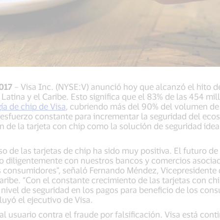
017
– Visa Inc. (NYSE:V) anunció hoy que alcanzó el hito de
Latina y el Caribe. Esto significa que el 83% de las 454 mil
ía de chip de Visa
, cubriendo más del 90% del volumen de 
l esfuerzo constante para incrementar la seguridad del ecos
 de la tarjeta con chip como la solución de seguridad idea
o de las tarjetas de chip ha sido muy positiva. El futuro d
o diligentemente con nuestros bancos y comercios asociado
s consumidores”, señaló Fernando Méndez, Vicepresidente 
Caribe. “Con el constante crecimiento de las tarjetas con 
ivel de seguridad en los pagos para beneficio de los cons
luyó el ejecutivo de Visa.
al usuario contra el fraude por falsificación. Visa está co