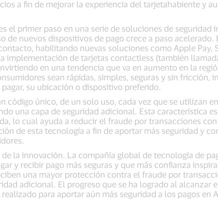
cios a fin de mejorar la experiencia del tarjetahabiente y a
es el primer paso en una serie de soluciones de seguridad i
so de nuevos dispositivos de pago crece a paso acelerado.
n contacto, habilitando nuevas soluciones como Apple Pay,
a implementación de tarjetas contactless (también llamada
nvirtiendo en una tendencia que va en aumento en la región.
onsumidores sean rápidas, simples, seguras y sin fricción,
pagar, su ubicación o dispositivo preferido.
un código único, de un solo uso, cada vez que se utilizan e
ndo una capa de seguridad adicional. Esta característica e
ada, lo cual ayuda a reducir el fraude por transacciones con 
ión de esta tecnología a fin de aportar más seguridad y co
dores.
se de la innovación. La compañía global de tecnología de p
agar y recibir pago más seguras y que más confianza inspi
 reciben una mayor protección contra el fraude por transacci
dad adicional. El progreso que se ha logrado al alcanzar e
 realizado para aportar aún más seguridad a los pagos en A