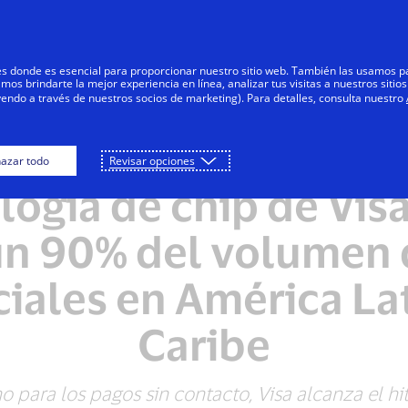
Saltar al contenido
Personas
Negocios
Innovadores
res donde es esencial para proporcionar nuestro sitio web. También las usamos p
s brindarte la mejor experiencia en línea, analizar tus visitas a nuestros sitios
yendo a través de nuestros socios de marketing). Para detalles, consulta nuestro
azar todo
Revisar opciones
NOTAS DE PRENSA
logía de chip de Vis
un 90% del volumen 
iales en América Lat
Caribe
 para los pagos sin contacto, Visa alcanza el hi