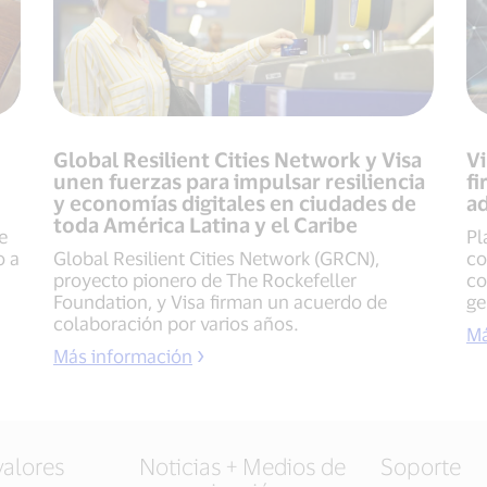
Global Resilient Cities Network y Visa
Vi
unen fuerzas para impulsar resiliencia
fi
y economías digitales en ciudades de
ad
toda América Latina y el Caribe
e
Pl
o a
Global Resilient Cities Network (GRCN),
co
proyecto pionero de The Rockefeller
co
Foundation, y Visa firman un acuerdo de
ge
colaboración por varios años.
Má
Más información
valores
Noticias + Medios de
Soporte