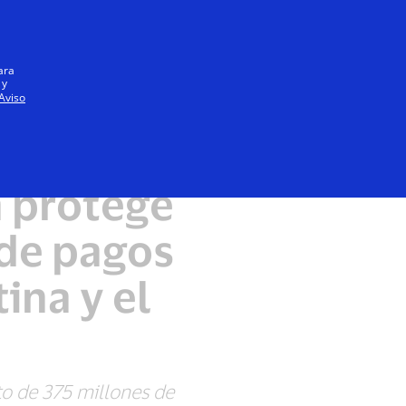
Iniciar sesión / registrarse
Todos
ara
 y
Aviso
a protege
de pagos
ina y el
to de 375 millones de