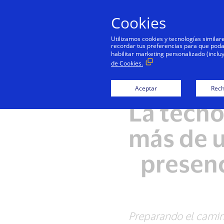
Cookies
Utilizamos cookies y tecnologías simila
recordar tus preferencias para que podamo
habilitar marketing personalizado (inclu
de Cookies.
Aceptar
Rech
La tecno
más de 
presenc
Preparando el camino