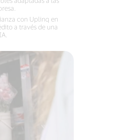
bles adaptadas a las
resa.
lianza con Uplinq en
dito a través de una
IA.