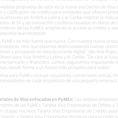
vedosa propuesta de valor es la nueva asociación de Visa c
n y calificación de crédito para entidades que ofrecen pr
os emisores en América Latina y el Caribe mejorar la evalu
os de IA y de evaluación crediticia basados en datos de U
ecimiento de las PyMEs, ampliando el acceso al crédito y a
asequible que necesitan.
s PyMEs es más fuerte que nunca. Con nuestra nueva propu
novadoras, sino que estamos desbloqueando nuevas oport
icen y prosperen en esta economía digital”, dijo Ana Rojas,
nero para Visa América Latina y el Caribe. "De cara al futu
ma bancario y financiero. Juntos, seguiremos impulsando el
sas, dando forma a un futuro más próspero para todos."
e Visa para PyMEs incluye soluciones comerciales únicas, m
s necesidades de cada propietario de una pequeña empresa.
riales de Visa enfocadas en PyMEs:
Las tarjetas empresar
miento de las PyMEs: Tarjeta Visa Empresarial de Débito y T
 etapas iniciales, Tarjeta Visa Empresarial de Crédito pa
rculante, y Tarjeta Visa Empresarial Premium para acceder a