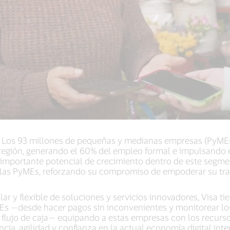
Los 93 millones de pequeñas y medianas empresas (PyMEs)
región, generando el 60% del empleo formal e impulsando 
l importante potencial de crecimiento dentro de este segme
 las PyMEs, reforzando su compromiso de empoderar su tra
ar y flexible de soluciones y servicios innovadores, Visa t
Es —desde hacer pagos sin inconvenientes y monitorear lo
l flujo de caja— equipando a estas empresas con los recurs
ncia, agilidad y confianza en la actual economía digital int