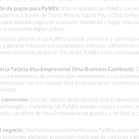
ión de pagos para PyMEs:
Visa empodera las PyMEs con exp
odernas a través de Tap to Phone, Tap to Pay y Click to Pay
s para aceptar pagos en cualquier momento y lugar, impuls
 la economía digital actual.
lución permite a las PyMEs rastrear, controlar y optimizar el
io, y generar informes personalizados mientras administran 
lmente relevante ya que el 71% de las PyMEs están interesa
 la Tarjeta Visa Empresarial (Visa Business Cashback):
E
es una experiencia de compra que recompensa a los propiet
realizadas con sus tarjetas Visa Empresarial en comercios 
dianos.
e comercios:
Con las ofertas de productos Visa Empresarial
tecnología y marketing, las PyMEs pueden reducir costos, at
ios. La oferta de Visa Empresarial es gratuita y de fácil acc
l negocio:
Diseñados especialmente para PyMEs, estos bene
e asistentes digitales, protección mejorada de compras y g