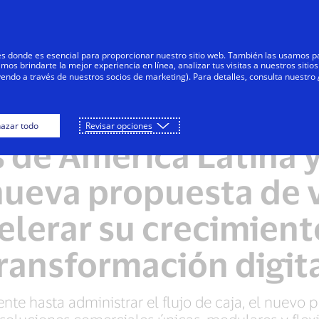
Saltar al contenido
Personas
Negocios
Innovadores
res donde es esencial para proporcionar nuestro sitio web. También las usamos p
s brindarte la mejor experiencia en línea, analizar tus visitas a nuestros sitios
yendo a través de nuestros socios de marketing). Para detalles, consulta nuestro
 empodera a las peq
azar todo
Revisar opciones
de América Latina y
nueva propuesta de v
elerar su crecimient
ransformación digit
 hasta administrar el flujo de caja, el nuevo por