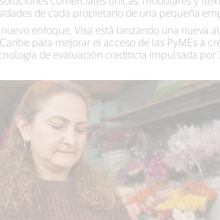
soluciones comerciales únicas, modulares y flexi
sidades de cada propietario de una pequeña emp
nuevo enfoque, Visa está lanzando una nueva a
 Caribe para mejorar el acceso de las PyMEs a cré
cnología de evaluación crediticia impulsada por 