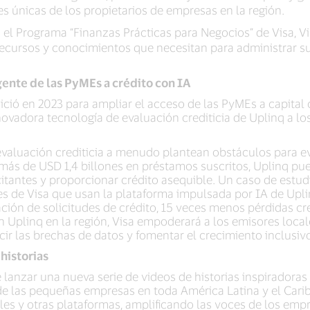
s únicas de los propietarios de empresas en la región.
el Programa “Finanzas Prácticas para Negocios” de Visa, V
, recursos y conocimientos que necesitan para administrar s
ente de las PyMEs a crédito con IA
ició en 2023 para ampliar el acceso de las PyMEs a capital 
novadora tecnología de evaluación crediticia de Uplinq a lo
valuación crediticia a menudo plantean obstáculos para eva
ás de USD 1,4 billones en préstamos suscritos, Uplinq pue
citantes y proporcionar crédito asequible. Un caso de estud
ntes de Visa que usan la plataforma impulsada por IA de Up
ción de solicitudes de crédito, 15 veces menos pérdidas cre
on Uplinq en la región, Visa empoderará a los emisores local
cir las brechas de datos y fomentar el crecimiento inclusi
historias
 lanzar una nueva serie de videos de historias inspiradora
e las pequeñas empresas en toda América Latina y el Carib
les y otras plataformas, amplificando las voces de los em