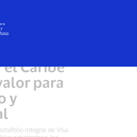
Iniciar sesión / registrarse
Todos
ara
 y
Aviso
ueñas
 el Caribe
alor para
o y
al
tafolio integral de Visa