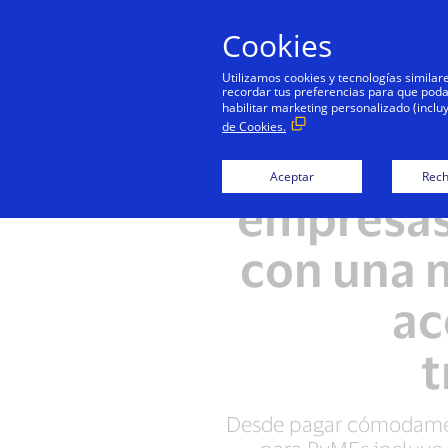
Cookies
Utilizamos cookies y tecnologías simila
recordar tus preferencias para que podamo
habilitar marketing personalizado (inclu
de Cookies.
Visa
Aceptar
Rech
empresas 
con una 
ac
t
Desde pagar cómodamente