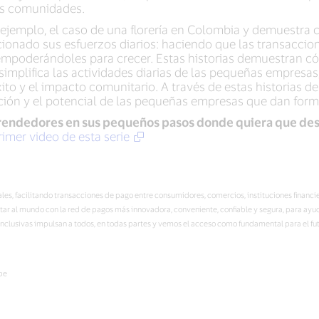
us comunidades.
 ejemplo, el caso de una florería en Colombia y demuestra c
cionado sus esfuerzos diarios: haciendo que las transaccion
 empoderándoles para crecer. Estas historias demuestran 
simplifica las actividades diarias de las pequeñas empresas
xito y el impacto comunitario. A través de estas historias 
vación y el potencial de las pequeñas empresas que dan forma
rendedores en sus pequeños pasos donde quiera que des
rimer video de esta serie
itales, facilitando transacciones de pago entre consumidores, comercios, instituciones fina
ectar al mundo con la red de pagos más innovadora, conveniente, confiable y segura, para ay
clusivas impulsan a todos, en todas partes y vemos el acceso como fundamental para el fu
ibe