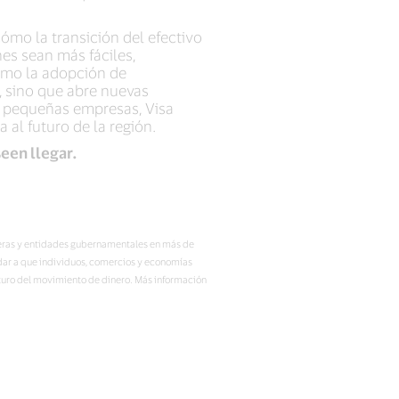
ómo la transición del efectivo
es sean más fáciles,
cómo la adopción de
, sino que abre nuevas
de pequeñas empresas, Visa
 al futuro de la región.
een llegar.
ncieras y entidades gubernamentales en más de
udar a que individuos, comercios y economías
turo del movimiento de dinero. Más información