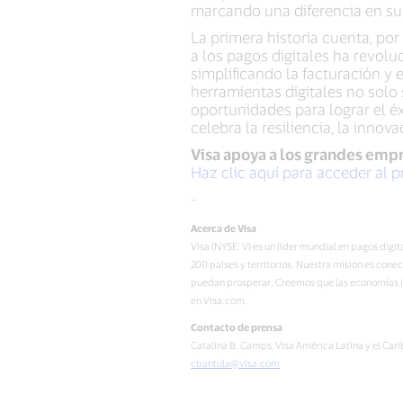
marcando una diferencia en s
La primera historia cuenta, por
a los pagos digitales ha revolu
simplificando la facturación y
herramientas digitales no solo 
oportunidades para lograr el é
celebra la resiliencia, la inno
Visa apoya a los grandes emp
Haz clic aquí para acceder al p
-
Acerca de Visa
Visa (NYSE: V) es un líder mundial en pagos dig
200 países y territorios. Nuestra misión es con
puedan prosperar. Creemos que las economías in
en Visa.com.
Contacto de prensa
Catalina B. Camps, Visa América Latina y el Car
cbantula@visa.com