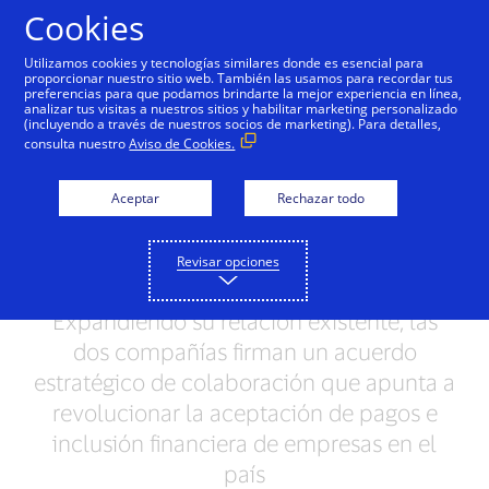
Saltar al contenido
Cookies
Utilizamos cookies y tecnologías similares donde es esencial para
proporcionar nuestro sitio web. También las usamos para recordar tus
preferencias para que podamos brindarte la mejor experiencia en línea,
analizar tus visitas a nuestros sitios y habilitar marketing personalizado
NOTAS DE PRENSA
(incluyendo a través de nuestros socios de marketing). Para detalles,
consulta nuestro
Aviso de Cookies.
Visa y Clip unen fuerzas
para acelerar la
Aceptar
Rechazar todo
aceptación de pagos
Revisar opciones
digitales en México
Expandiendo su relación existente, las
dos compañías firman un acuerdo
estratégico de colaboración que apunta a
revolucionar la aceptación de pagos e
inclusión financiera de empresas en el
país