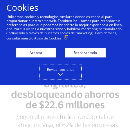
Saltar al contenido
Cookies
Utilizamos cookies y tecnologías similares donde es esencial para
proporcionar nuestro sitio web. También las usamos para recordar tus
preferencias para que podamos brindarte la mejor experiencia en línea,
analizar tus visitas a nuestros sitios y habilitar marketing personalizado
NOTAS DE PRENSA
(incluyendo a través de nuestros socios de marketing). Para detalles,
consulta nuestro
Aviso de Cookies.
Índice de Visa revela
que las empresas
Aceptar
Rechazar todo
latinoamericanas están
Revisar opciones
adoptando soluciones
digitales,
desbloqueando ahorros
de $22.6 millones
Según el nuevo Índice de Capital de
Trabajo de Visa, el 62% de las empresas