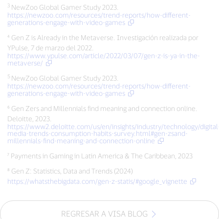
3
NewZoo Global Gamer Study 2023.
https://newzoo.com/resources/trend-reports/how-different-
generations-engage-with-video-games
⁴ Gen Z is Already in the Metaverse. Investigación realizada por
YPulse, 7 de marzo del 2022.
https://www.ypulse.com/article/2022/03/07/gen-z-is-ya-in-the-
metaverse/
5
NewZoo Global Gamer Study 2023.
https://newzoo.com/resources/trend-reports/how-different-
generations-engage-with-video-games
⁶ Gen Zers and Millennials find meaning and connection online.
Deloitte, 2023.
https://www2.deloitte.com/us/en/insights/industry/technology/digital
media-trends-consumption-habits-survey.html#gen-zsand-
millennials-find-meaning-and-connection-online
⁷ Payments in Gaming in Latin America & The Caribbean, 2023
⁸ Gen Z: Statistics, Data and Trends (2024)
https://whatsthebigdata.com/gen-z-statis/#google_vignette
REGRESAR A VISA BLOG