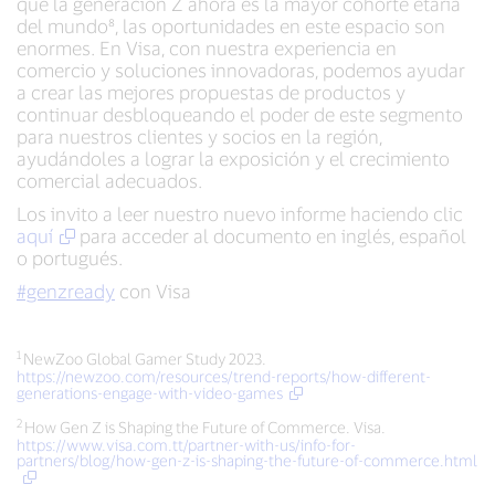
que la generación Z ahora es la mayor cohorte etaria
del mundo⁸, las oportunidades en este espacio son
enormes. En Visa, con nuestra experiencia en
comercio y soluciones innovadoras, podemos ayudar
a crear las mejores propuestas de productos y
continuar desbloqueando el poder de este segmento
para nuestros clientes y socios en la región,
ayudándoles a lograr la exposición y el crecimiento
comercial adecuados.
Los invito a leer nuestro nuevo informe haciendo clic
aquí
para acceder al documento en inglés, español
o portugués.
#genzready
con Visa
1
NewZoo Global Gamer Study 2023.
https://newzoo.com/resources/trend-reports/how-different-
generations-engage-with-video-games
2
How Gen Z is Shaping the Future of Commerce. Visa.
https://www.visa.com.tt/partner-with-us/info-for-
partners/blog/how-gen-z-is-shaping-the-future-of-commerce.html