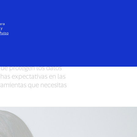
Iniciar sesión / registrarse
Todos
ara
 y
Aviso
 pago
ue protegen los datos
has expectativas en las
ramientas que necesitas