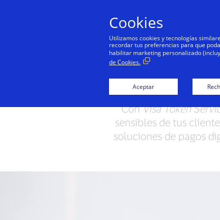
Cookies
Utilizamos cookies y tecnologías simila
recordar tus preferencias para que podamo
habilitar marketing personalizado (inclu
de Cookies.
Ofre
Aceptar
Rech
Con
Visa Token Servi
sensibles de tus clien
soluciones de pagos dig