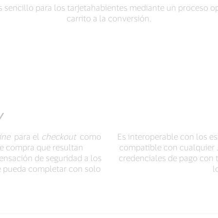
sencillo para los tarjetahabientes mediante un proceso op
carrito a la conversión.
y
ine
para el
checkout
como
Es interoperable con los es
de compra que resultan
compatible con cualquier
ensación de seguridad a los
credenciales de pago con t
e pueda completar con solo
l