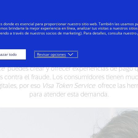
Saltar al contenido
Personas
Negocios
Innovadores
res donde es esencial para proporcionar nuestro sitio web. También las usamos p
s brindarte la mejor experiencia en línea, analizar tus visitas a nuestros sitios
yendo a través de nuestros socios de marketing). Para detalles, consulta nuestro
ce más métodos de
azar todo
Revisar opciones
ce
puedes crear y ofrecer experiencias de pago q
tes contra el fraude. Los consumidores tienen muc
itales, por eso
Visa Token Service
ofrece las her
para atender esta demanda.