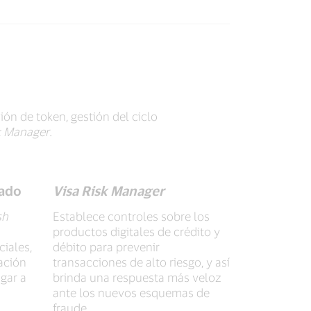
ón de token, gestión del ciclo
k Manager
.
gado
Visa Risk Manager
sh
Establece controles sobre los
productos digitales de crédito y
ciales,
débito para prevenir
ación
transacciones de alto riesgo, y así
gar a
brinda una respuesta más veloz
ante los nuevos esquemas de
fraude.