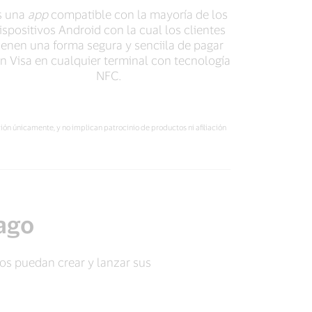
s una
app
compatible con la mayoría de los
ispositivos Android con la cual los clientes
ienen una forma segura y senciila de pagar
n Visa en cualquier terminal con tecnología
NFC.
ión únicamente, y no implican patrocinio de productos ni afiliación
pago
ios puedan crear y lanzar sus