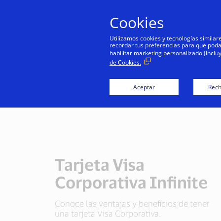
Cookies
Utilizamos cookies y tecnologías simila
recordar tus preferencias para que podamo
habilitar marketing personalizado (inclu
de Cookies.
Aceptar
Rech
Tarjeta Visa
Corporativa Infinite
Conoce las ventajas y beneficios de tener
una tarjeta Visa Corporativa.