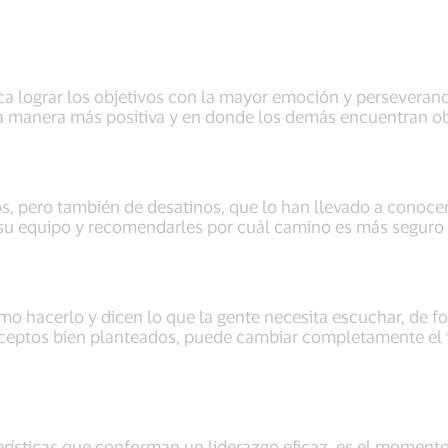
a lograr los objetivos con la mayor emoción y perseveran
 la manera más positiva y en donde los demás encuentran ob
tos, pero también de desatinos, que lo han llevado a conocer
su equipo y recomendarles por cuál camino es más seguro pa
mo hacerlo y dicen lo que la gente necesita escuchar, de f
conceptos bien planteados, puede cambiar completamente el
rísticas que conforman un liderazgo eficaz, es el momento 