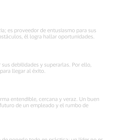
cia; es proveedor de entusiasmo para sus
stáculos, él logra hallar oportunidades.
 sus debilidades y superarlas. Por ello,
ra llegar al éxito.
orma entendible, cercana y veraz. Un buen
 futuro de un empleado y el rumbo de
de ponerlo todo en práctica; un líder no es