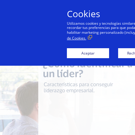
Cookies
Utilizamos cookies y tecnologías simila
recordar tus preferencias para que podamo
habilitar marketing personalizado (inclu
de Cookies.
Aceptar
Rech
¿Cómo identificar a
un líder?
Características para conseguir
liderazgo empresarial.