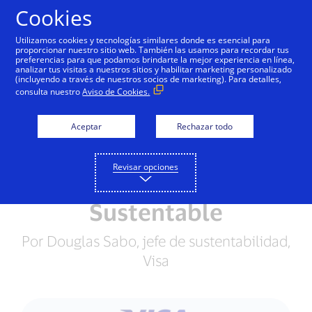
Saltar al contenido
Cookies
Utilizamos cookies y tecnologías similares donde es esencial para
proporcionar nuestro sitio web. También las usamos para recordar tus
preferencias para que podamos brindarte la mejor experiencia en línea,
analizar tus visitas a nuestros sitios y habilitar marketing personalizado
IMPACTO GLOBAL
(incluyendo a través de nuestros socios de marketing). Para detalles,
consulta nuestro
Aviso de Cookies.
Un Futuro Sustentable:
Aceptar
Rechazar todo
Visa se Compromete a
Lograr Emisiones Netas
Revisar opciones
Cero y un Comercio
Sustentable
Por Douglas Sabo, jefe de sustentabilidad,
Visa