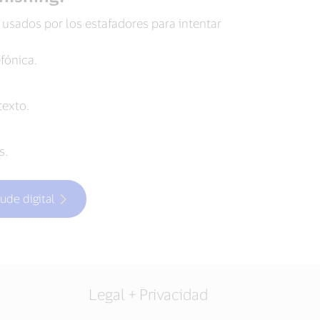
sados por los estafadores para intentar
fónica.
texto.
s.
ude digital
Legal + Privacidad