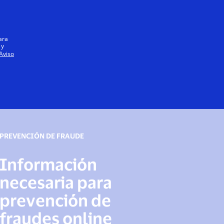
Iniciar sesión / registrarse
Todos
ara
 y
Aviso
PREVENCIÓN DE FRAUDE
Información
necesaria para
prevención de
fraudes online