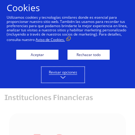
Saltar al contenido
Cookies
Utilizamos cookies y tecnologías similares donde es esencial para
proporcionar nuestro sitio web. También las usamos para recordar tus
preferencias para que podamos brindarte la mejor experiencia en línea,
Visa Gold Crédito
analizar tus visitas a nuestros sitios y habilitar marketing personalizado
(incluyendo a través de nuestros socios de marketing). Para detalles,
consulta nuestro
Aviso de Cookies.
Solicita tu tarjeta Visa con los siguientes
emisores.
Aceptar
Rechazar todo
Detalle de tarjeta
Revisar opciones
Instituciones Financieras