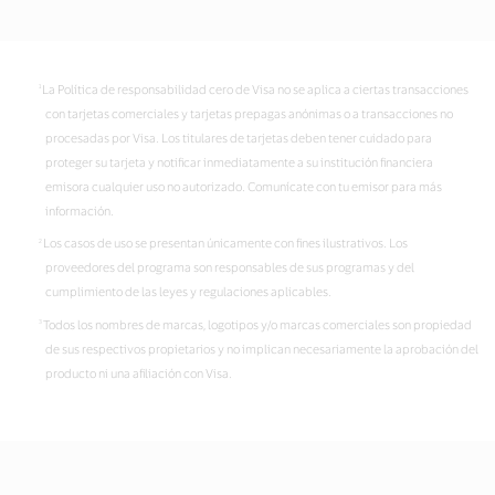
La Política de responsabilidad cero de Visa no se aplica a ciertas transacciones
con tarjetas comerciales y tarjetas prepagas anónimas o a transacciones no
procesadas por Visa. Los titulares de tarjetas deben tener cuidado para
proteger su tarjeta y notificar inmediatamente a su institución financiera
emisora cualquier uso no autorizado. Comunícate con tu emisor para más
información.
Los casos de uso se presentan únicamente con fines ilustrativos. Los
proveedores del programa son responsables de sus programas y del
cumplimiento de las leyes y regulaciones aplicables.
Todos los nombres de marcas, logotipos y/o marcas comerciales son propiedad
de sus respectivos propietarios y no implican necesariamente la aprobación del
producto ni una afiliación con Visa.