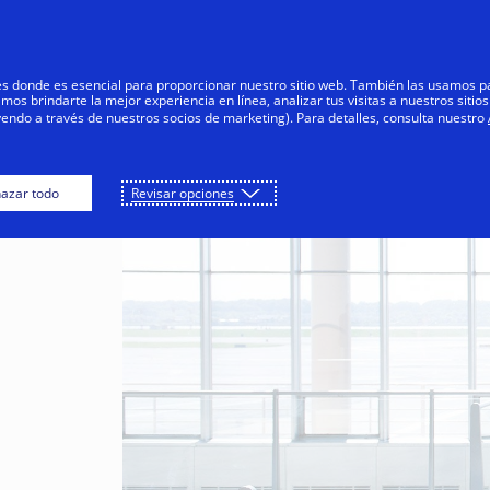
Saltar al contenido
Personas
Negocios
Innovadores
res donde es esencial para proporcionar nuestro sitio web. También las usamos p
s brindarte la mejor experiencia en línea, analizar tus visitas a nuestros sitios
yendo a través de nuestros socios de marketing). Para detalles, consulta nuestro
azar todo
Revisar opciones