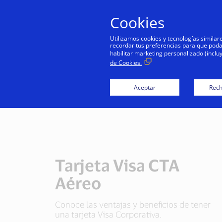
Cookies
Utilizamos cookies y tecnologías simila
recordar tus preferencias para que podamo
habilitar marketing personalizado (inclu
de Cookies.
Aceptar
Rech
Tarjeta Visa CTA
Aéreo
Conoce las ventajas y beneficios de tener
una tarjeta Visa Corporativa.