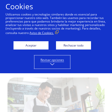
Saltar al contenido
Cookies
Utilizamos cookies y tecnologías similares donde es esencial para
proporcionar nuestro sitio web. También las usamos para recordar tus
preferencias para que podamos brindarte la mejor experiencia en línea,
analizar tus visitas a nuestros sitios y habilitar marketing personalizado
EDUCACIÓN DIGITAL
(incluyendo a través de nuestros socios de marketing). Para detalles,
consulta nuestro
Aviso de Cookies.
Google Adwords: una
excelente opción en
Aceptar
Rechazar todo
publicidad para
Revisar opciones
pequeños negocios