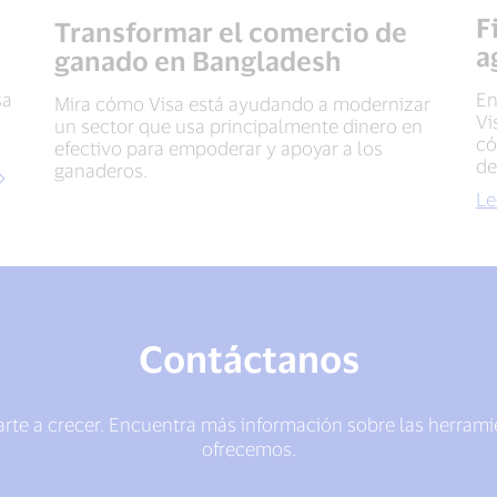
F
Transformar el comercio de
a
ganado en Bangladesh
sa
En
Mira cómo Visa está ayudando a modernizar
Vi
un sector que usa principalmente dinero en
có
efectivo para empoderar y apoyar a los
de
ganaderos.
Le
Contáctanos
rte a crecer. Encuentra más información sobre las herramie
ofrecemos.