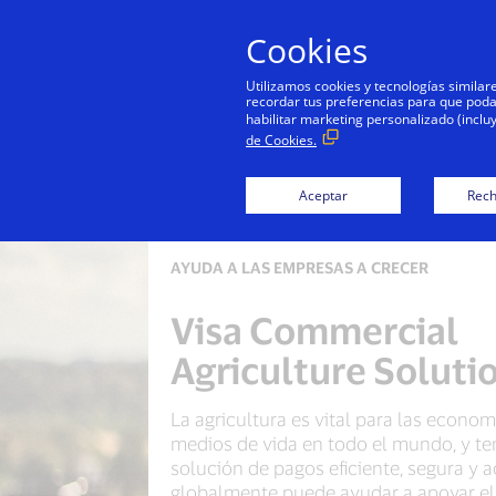
Cookies
Utilizamos cookies y tecnologías simila
recordar tus preferencias para que podamo
habilitar marketing personalizado (inclu
de Cookies.
Aceptar
Rech
AYUDA A LAS EMPRESAS A CRECER
Visa Commercial
Agriculture Soluti
La agricultura es vital para las econom
medios de vida en todo el mundo, y te
solución de pagos eficiente, segura y 
globalmente puede ayudar a apoyar el