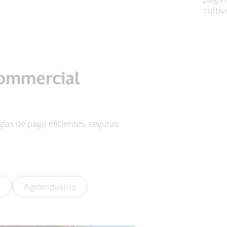
culti
Commercial
as de pago eficientes, seguras
s
Agroindustria