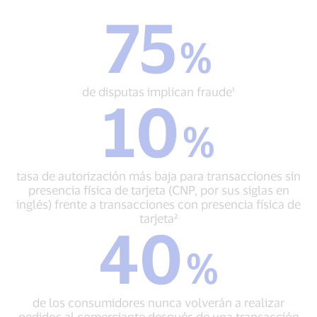
75
75
%
%
de
disputas
implican
de disputas implican fraude¹
10
fraude¹
10
%
%
tasa
de
autorización
tasa de autorización más baja para transacciones sin
más
presencia física de tarjeta (CNP, por sus siglas en
baja
inglés) frente a transacciones con presencia física de
para
tarjeta²
40
transacciones
40
sin
%
%
presencia
de
física
los
de
consumidores
tarjeta
de los consumidores nunca volverán a realizar
nunca
(CNP,
pedidos al comerciante después de una transacción