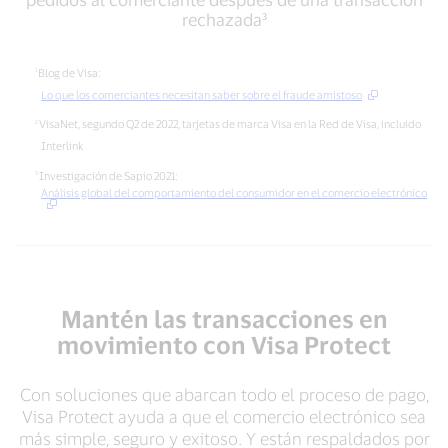
volverán
por
rechazada³
a
sus
realizar
siglas
pedidos
en
Blog de Visa:
al
inglés)
Lo que los comerciantes necesitan saber sobre el fraude amistoso
comerciante
frente
VisaNet, segundo Q2 de 2022, tarjetas de marca Visa en la Red de Visa, incluido
después
a
de
Interlink
transacciones
una
con
Investigación de Sapio 2021:
transacción
presencia
Análisis global del comportamiento del consumidor en el comercio electrónico
rechazada³
física
de
tarjeta²
Mantén las transacciones en
movimiento con Visa Protect
Con soluciones que abarcan todo el proceso de pago,
Visa Protect ayuda a que el comercio electrónico sea
más simple, seguro y exitoso. Y están respaldados por