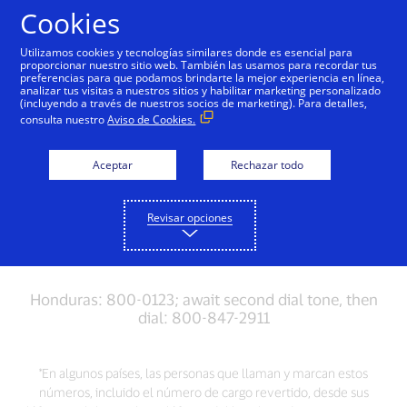
Saltar al contenido
Cookies
Utilizamos cookies y tecnologías similares donde es esencial para
proporcionar nuestro sitio web. También las usamos para recordar tus
preferencias para que podamos brindarte la mejor experiencia en línea,
Obtén ayuda
analizar tus visitas a nuestros sitios y habilitar marketing personalizado
(incluyendo a través de nuestros socios de marketing). Para detalles,
consulta nuestro
Aviso de Cookies.
¿Necesitas ayuda? Llámanos
Aceptar
Rechazar todo
Por pérdida o robo de tarjeta, por favor llámanos:
Revisar opciones
Honduras: 800-0123; await second dial tone, then
dial: 800-847-2911
*En algunos países, las personas que llaman y marcan estos
números, incluido el número de cargo revertido, desde sus