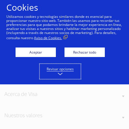
Saltar al contenido
Cookies
Utilizamos cookies y tecnologías similares donde es esencial para
proporcionar nuestro sitio web. También las usamos para recordar tus
preferencias para que podamos brindarte la mejor experiencia en línea,
Seleccionar producto
analizar tus visitas a nuestros sitios y habilitar marketing personalizado
(incluyendo a través de nuestros socios de marketing). Para detalles,
consulta nuestro
Aviso de Cookies.
1
Account Takeover
Aceptar
Rechazar todo
1
Loyalty Fraud Management
1
Enlaces a sitios en inglés
Revisar opciones
Acerca de Visa
Nuestros valores