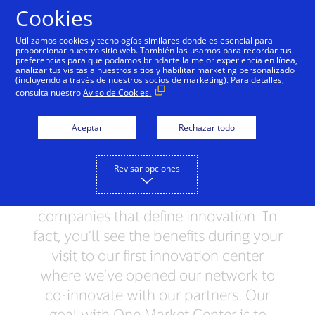
Saltar al contenido
Cookies
Utilizamos cookies y tecnologías similares donde es esencial para
proporcionar nuestro sitio web. También las usamos para recordar tus
preferencias para que podamos brindarte la mejor experiencia en línea,
One Market Center - San
analizar tus visitas a nuestros sitios y habilitar marketing personalizado
(incluyendo a través de nuestros socios de marketing). Para detalles,
Francisco, CA
consulta nuestro
Aviso de Cookies.
Welcome to San Francisco.
Aceptar
Rechazar todo
Here you’ll find inspiration at every
Revisar opciones
corner—from the people to the
geography to the countless
companies that define innovation. In
fact, you’ll see the benefits during your
visit to our first innovation center
where we’ve opened our network to
co-innovate with our partners. Our
goal with One Market Center is to