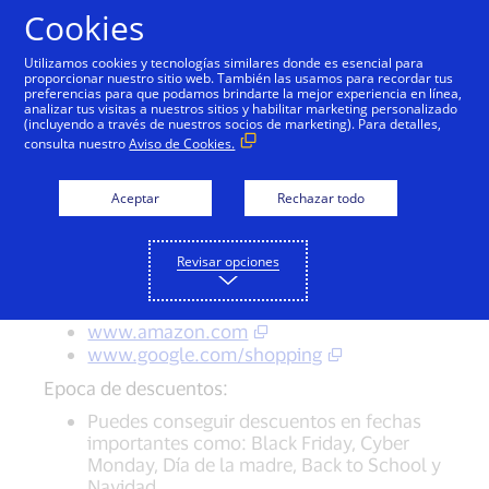
Saltar al contenido
Cookies
Utilizamos cookies y tecnologías similares donde es esencial para
proporcionar nuestro sitio web. También las usamos para recordar tus
preferencias para que podamos brindarte la mejor experiencia en línea,
Sitios de comparación de
analizar tus visitas a nuestros sitios y habilitar marketing personalizado
(incluyendo a través de nuestros socios de marketing). Para detalles,
precios
consulta nuestro
Aviso de Cookies.
Usa los portales de comparación de precio así
Aceptar
Rechazar todo
podrás ver en qué tiendas tienen disponible lo
que buscas al mejor precio sin tener que
Revisar opciones
recorrer miles de páginas web.
Sitios de comparación de precios:
www.amazon.com
www.google.com/shopping
Epoca de descuentos:
Puedes conseguir descuentos en fechas
importantes como: Black Friday, Cyber
Monday, Día de la madre, Back to School y
Navidad