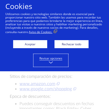
Saltar al contenido
Cookies
Utilizamos cookies y tecnologías similares donde es esencial para
proporcionar nuestro sitio web. También las usamos para recordar tus
preferencias para que podamos brindarte la mejor experiencia en línea,
Sitios para comprar artículos
analizar tus visitas a nuestros sitios y habilitar marketing personalizado
(incluyendo a través de nuestros socios de marketing). Para detalles,
de uso y sitios de subasta
consulta nuestro
Aviso de Cookies.
Internet es el mejor lugar para encontrar
Aceptar
Rechazar todo
artículos usados en buenas condiciones y a un
precio conveniente. Busca portales
Revisar opciones
especializados como Amazon o Ebay y
recuerda leer el review del vendedor con
cuidado.
Sitios de comparación de precios:
www.amazon.com
www.google.com/shopping
Epoca de descuentos:
Puedes conseguir descuentos en fechas
importantes como: Black Friday, Cyber