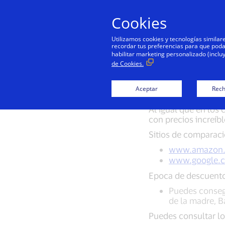
Cookies
Utilizamos cookies y tecnologías simila
recordar tus preferencias para que podamo
habilitar marketing personalizado (inclu
de Cookies.
Aceptar
Rech
Al igual que en los
con precios increíbl
Sitios de comparaci
www.amazon
www.google.
Epoca de descuent
Puedes conseg
de la madre, B
Puedes consultar lo