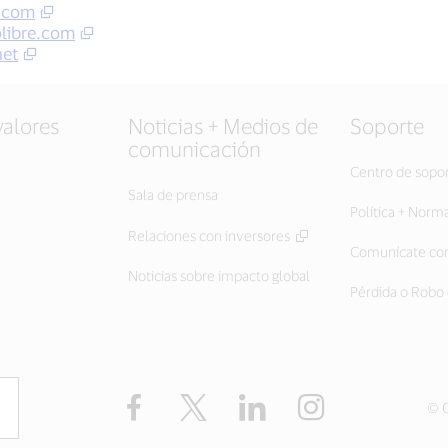
.com
libre.com
et
valores
Noticias + Medios de
Soporte
comunicación
Centro de sopo
Sala de prensa
Política + Norm
Relaciones con inversores
Comunícate con
Noticias sobre impacto global
Pérdida o Robo 
Facebook
Twitter
LinkedIn
Instagram
© C