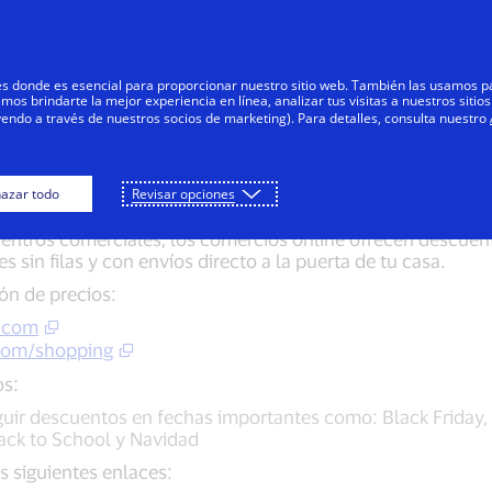
Saltar al contenido
Personas
Negocios
Innovadores
res donde es esencial para proporcionar nuestro sitio web. También las usamos p
s brindarte la mejor experiencia en línea, analizar tus visitas a nuestros sitios
yendo a través de nuestros socios de marketing). Para detalles, consulta nuestro
Ventas de la temporada
azar todo
Revisar opciones
 centros comerciales, los comercios online ofrecen descue
es sin filas y con envíos directo a la puerta de tu casa.
ón de precios:
.com
com/shopping
os:
uir descuentos en fechas importantes como: Black Friday,
ack to School y Navidad
s siguientes enlaces: