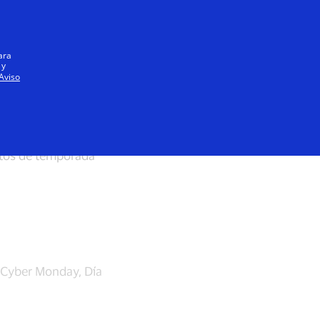
Iniciar sesión / registrarse
Todos
ara
 y
Aviso
ntos de temporada
 Cyber Monday, Día