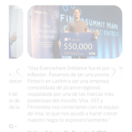
icó
"Visa Everywhere Initiative fue el punto de
"E
 con Visa,
inflexión. Pasamos de ser una promesa
pr
establecer
Fintech en LatAm a ser una empresa
no
ás
consolidada de alcance regional,
ad
LATAM de
respaldada por una de las marcas más
co
guros de
poderosas del mundo: Visa. VEI y
tr
a toda la
Finnovista nos conectaron con el equipo
pu
de Visa, lo que nos ayudó a hacer crecer
op
nuestro negocio exponencialmente."
gr
 & CPO –