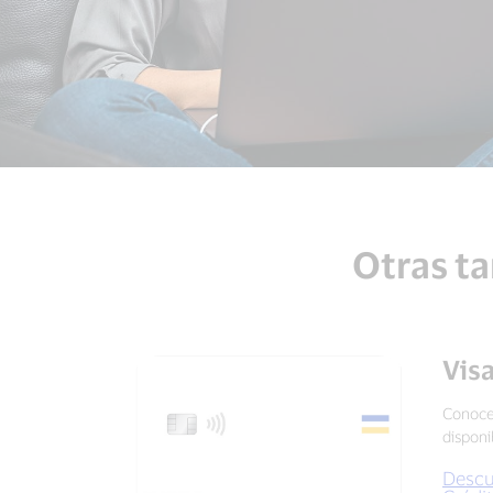
Otras ta
Vis
Conoce 
disponib
Descub