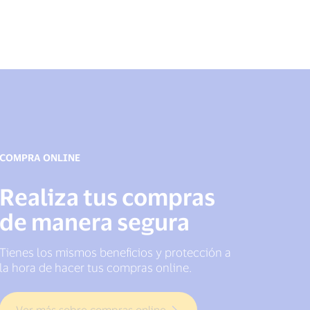
COMPRA ONLINE
Realiza tus compras
de manera segura
Tienes los mismos beneficios y protección a
la hora de hacer tus compras online.
Ver más sobre compras online