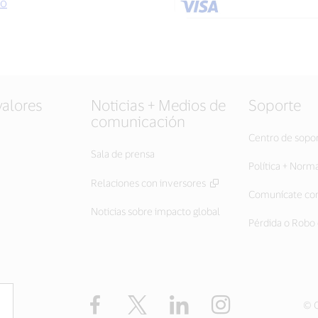
to
valores
Noticias + Medios de
Soporte
comunicación
Centro de sopo
Sala de prensa
Política + Norm
Relaciones con inversores
Comunícate con
Noticias sobre impacto global
Pérdida o Robo 
Facebook
Twitter
LinkedIn
Instagram
© C