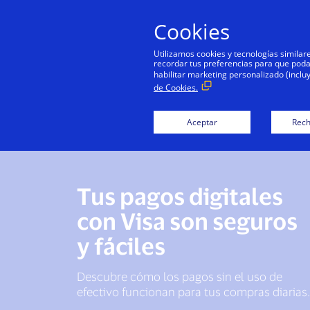
Cookies
Utilizamos cookies y tecnologías simila
recordar tus preferencias para que podamo
habilitar marketing personalizado (inclu
de Cookies.
Aceptar
Rech
Tus pagos digitales
con Visa son seguros
y fáciles
Descubre cómo los pagos sin el uso de
efectivo funcionan para tus compras diarias