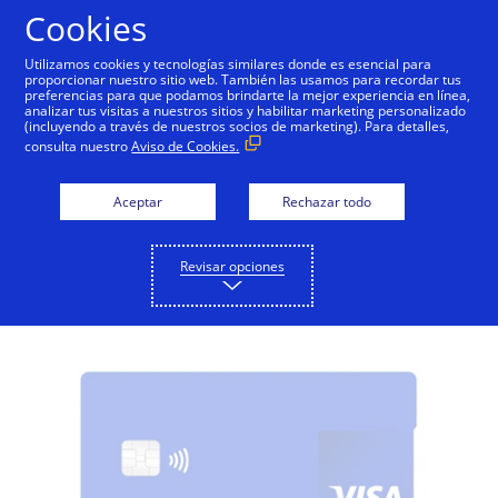
Saltar al contenido
Cookies
Utilizamos cookies y tecnologías similares donde es esencial para
proporcionar nuestro sitio web. También las usamos para recordar tus
preferencias para que podamos brindarte la mejor experiencia en línea,
Visa Crédito
Visa Débito
Visa Prepaga
Preg
analizar tus visitas a nuestros sitios y habilitar marketing personalizado
(incluyendo a través de nuestros socios de marketing). Para detalles,
consulta nuestro
Aviso de Cookies.
Tarjetas Visa Crédito en
Aceptar
Rechazar todo
Honduras
Conoce todas las tarjetas de crédito Visa
Revisar opciones
disponibles para tí.